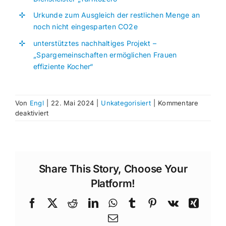
Urkunde zum Ausgleich der restlichen Menge an
noch nicht eingesparten CO2e
unterstütztes nachhaltiges Projekt –
„Spargemeinschaften ermöglichen Frauen
effiziente Kocher“
Von
Engl
|
22. Mai 2024
|
Unkategorisiert
|
Kommentare
für
deaktiviert
Treibhausgas-
Bilanz
2023
Share This Story, Choose Your
Platform!
Facebook
X
Reddit
LinkedIn
WhatsApp
Tumblr
Pinterest
Vk
Xing
E-