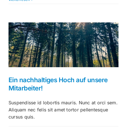
auf
das
Unternehmensjahr
2024
Ein nachhaltiges Hoch auf unsere
Mitarbeiter!
Suspendisse id lobortis mauris. Nunc at orci sem.
Aliquam nec felis sit amet tortor pellentesque
cursus quis.