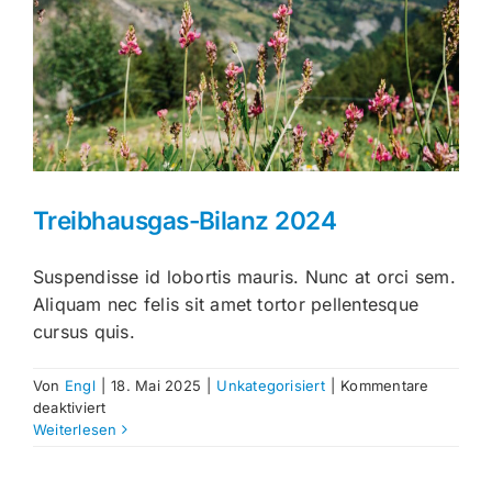
2025
gut!
Treibhausgas-Bilanz 2024
Suspendisse id lobortis mauris. Nunc at orci sem.
Aliquam nec felis sit amet tortor pellentesque
cursus quis.
Von
Engl
|
18. Mai 2025
|
Unkategorisiert
|
Kommentare
für
deaktiviert
Treibhausgas-
Weiterlesen
Bilanz
2024