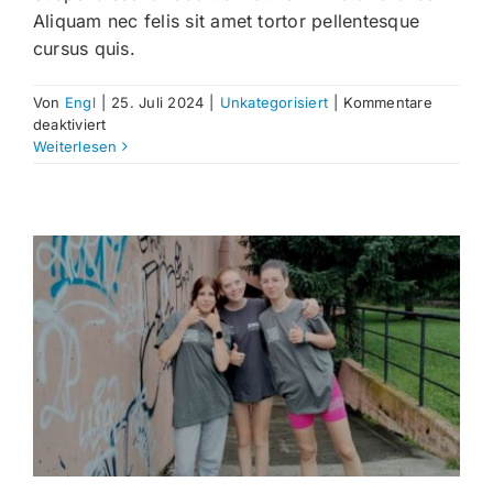
Aliquam nec felis sit amet tortor pellentesque
cursus quis.
Von
Engl
|
25. Juli 2024
|
Unkategorisiert
|
Kommentare
für
deaktiviert
Das
Weiterlesen
Imkerjahr
2024