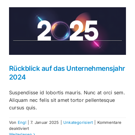
Rückblick auf das Unternehmensjahr
2024
Suspendisse id lobortis mauris. Nunc at orci sem.
Aliquam nec felis sit amet tortor pellentesque
cursus quis.
Von
Engl
|
7. Januar 2025
|
Unkategorisiert
|
Kommentare
für
deaktiviert
Rückblick
Weiterlesen