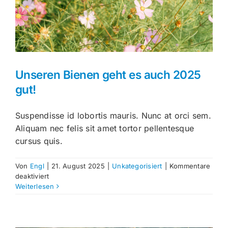
Unseren Bienen geht es auch 2025
gut!
Suspendisse id lobortis mauris. Nunc at orci sem.
Aliquam nec felis sit amet tortor pellentesque
cursus quis.
Von
Engl
|
21. August 2025
|
Unkategorisiert
|
Kommentare
für
deaktiviert
Unseren
Weiterlesen
Bienen
geht
es
auch