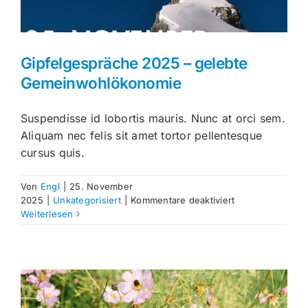
Gipfelgespräche 2025 – gelebte
Gemeinwohlökonomie
Suspendisse id lobortis mauris. Nunc at orci sem.
Aliquam nec felis sit amet tortor pellentesque
cursus quis.
Von
Engl
|
25. November
für
2025
|
Unkategorisiert
|
Kommentare deaktiviert
Gipfelgespräche
Weiterlesen
2025
–
gelebte
Gemeinwohlöko