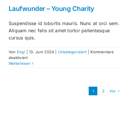
Laufwunder – Young Charity
Suspendisse id lobortis mauris. Nunc at orci sem.
Aliquam nec felis sit amet tortor pellentesque
cursus quis.
Von
Engl
|
13. Juni 2024
|
Unkategorisiert
|
Kommentare
für
deaktiviert
Laufwunder
Weiterlesen
–
Young
Charity
1
2
Vor