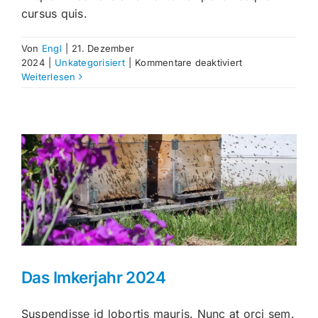
cursus quis.
Von
Engl
|
21. Dezember
für
2024
|
Unkategorisiert
|
Kommentare deaktiviert
Dankbarkeit
Weiterlesen
ist
das
Gebot
der
Stunde!
Das Imkerjahr 2024
Suspendisse id lobortis mauris. Nunc at orci sem.