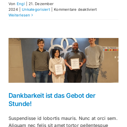
Von
Engl
|
21. Dezember
für
2024
|
Unkategorisiert
|
Kommentare deaktiviert
Ein
Weiterlesen
nachhaltiges
Hoch
auf
unsere
Mitarbeiter!
Dankbarkeit ist das Gebot der
Stunde!
Suspendisse id lobortis mauris. Nunc at orci sem.
Aliquam nec felis sit amet tortor pellentesque